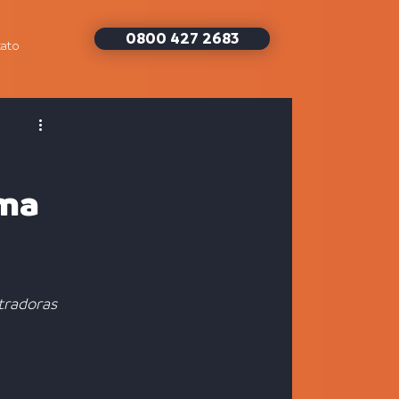
0800 427 2683
ato
uma
radoras 