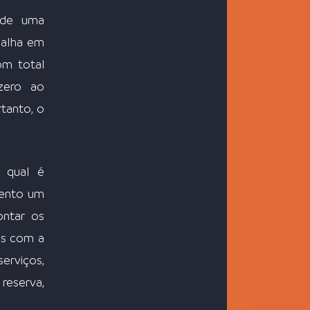
de uma 
alha em 
m total 
zero ao 
anto, o 
 qual é 
ento um 
ntar os 
s com a 
erviços, 
eserva, 