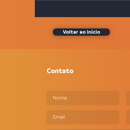
A eficiência de uma
cobrança terceirizada e
humanizada
Voltar ao início
Contato