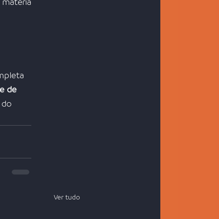
estabilidade com receita previsível. Você também poderá gostar de ler a matéria 
mpleta 
 e de 
 do 
Ver tudo