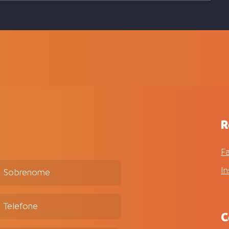
Uma questão de isonomia e
Como uma g
justiça
pode ajudar
inadimplênc
condomínio
R
F
I
C