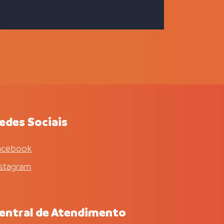
arantidora
 a resolver a
ia do seu
?
edes Sociais
acebook
nstagram
entral de Atendimento